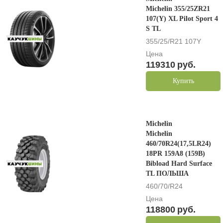
Michelin 355/25ZR21
107(Y) XL Pilot Sport 4
S TL
355/25/R21 107Y
Цена
119310
руб.
Купить
Michelin
Michelin
460/70R24(17,5LR24)
18PR 159A8 (159B)
Bibload Hard Surface
TL ПОЛЬША
460/70/R24
Цена
118800
руб.