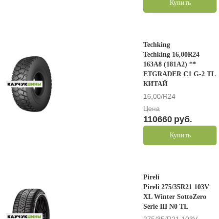
Купить
Techking
Techking 16,00R24
163A8 (181A2) **
ETGRADER C1 G-2 TL
КИТАЙ
16,00/R24
Цена
110660
руб.
Купить
Pireli
Pireli 275/35R21 103V
XL Winter SottoZero
Serie III N0 TL