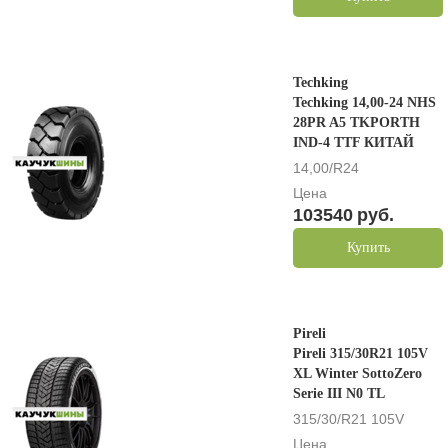
Techking
Techking 14,00-24 NHS
28PR A5 TKPORTH
IND-4 TTF КИТАЙ
14,00/R24
Цена
103540
руб.
Купить
Pireli
Pireli 315/30R21 105V
XL Winter SottoZero
Serie III N0 TL
315/30/R21 105V
Цена