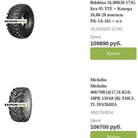
Belshina 16,00R20 173G
Бел-95 TTF + Камера
16,00-20 вентиль
РК-5А-165 + о/л
16,00/R20 173G
Цена
109890
руб.
Купить
Michelin
Michelin
460/70R24(17,5LR24)
18PR 159A8 (B) XMCL
TL ПОЛЬША
460/70/R24
Цена
106700
руб.
Купить