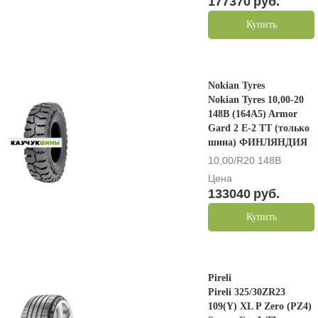
177370
руб.
Купить
Nokian Tyres
Nokian Tyres 10,00-20
148B (164A5) Armor
Gard 2 E-2 TT (только
шина) ФИНЛЯНДИЯ
10,00/R20 148B
Цена
133040
руб.
Купить
Pireli
Pireli 325/30ZR23
109(Y) XL P Zero (PZ4)