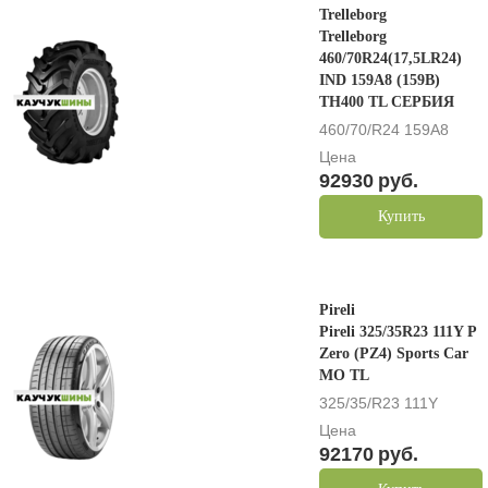
Trelleborg
Trelleborg
460/70R24(17,5LR24)
IND 159A8 (159B)
TH400 TL СЕРБИЯ
460/70/R24 159A8
Цена
92930
руб.
Купить
Pireli
Pireli 325/35R23 111Y P
Zero (PZ4) Sports Car
MO TL
325/35/R23 111Y
Цена
92170
руб.