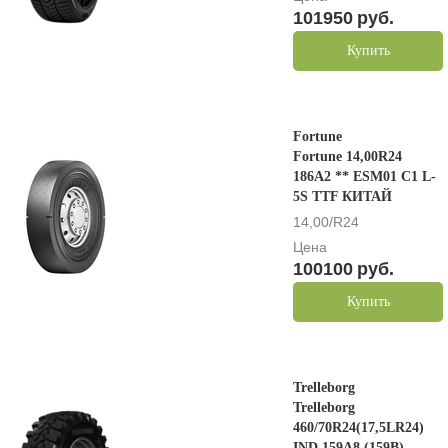
101950
руб.
Купить
Fortune
Fortune 14,00R24
186A2 ** ESM01 C1 L-
5S TTF КИТАЙ
14,00/R24
Цена
100100
руб.
Купить
Trelleborg
Trelleborg
460/70R24(17,5LR24)
IND 159A8 (159B)