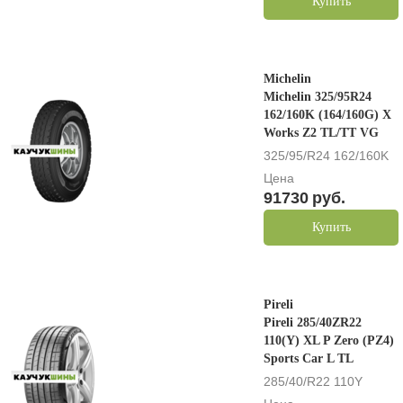
Купить
Michelin
Michelin 325/95R24
162/160K (164/160G) X
Works Z2 TL/TT VG
325/95/R24 162/160K
Цена
91730
руб.
Купить
Pireli
Pireli 285/40ZR22
110(Y) XL P Zero (PZ4)
Sports Car L TL
285/40/R22 110Y