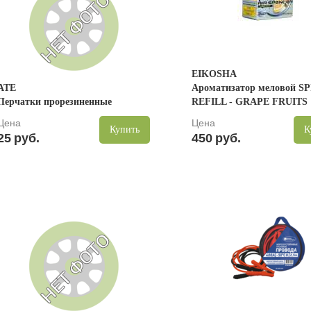
EIKOSHA
ATE
Ароматизатор меловой SP
Перчатки прорезиненные
REFILL - GRAPE FRUITS
Цена
Цена
Купить
К
25
руб.
450
руб.