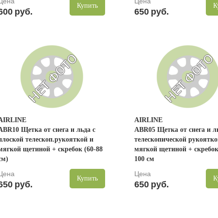
Цена
Цена
Купить
К
600
руб.
650
руб.
AIRLINE
AIRLINE
ABR10 Щетка от снега и льда с
ABR05 Щетка от снега и л
плоской телескоп.рукояткой и
телескопической рукоятко
мягкой щетиной + скребок (60-88
мягкой щетиной + скребок
см)
100 см
Цена
Цена
Купить
К
650
руб.
650
руб.