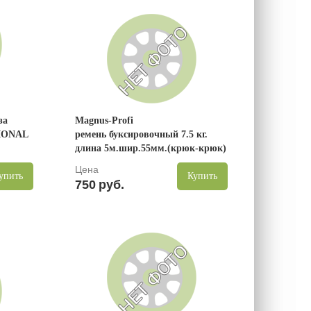
за
Magnus-Profi
IONAL
ремень буксировочный 7.5 кг.
длина 5м.шир.55мм.(крюк-крюк)
Цена
упить
Купить
750
руб.