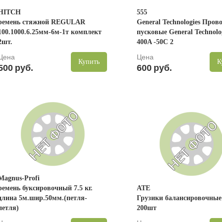
HITCH
555
ремень стяжной REGULAR
General Technologies Пров
100.1000.6.25мм-6м-1т комплект
пусковые General Technolo
2шт.
400A -50C 2
Цена
Цена
Купить
К
500
руб.
600
руб.
Magnus-Profi
ремень буксировочный 7.5 кг.
ATE
длина 5м.шир.50мм.(петля-
Грузики балансировочные 
петля)
200шт