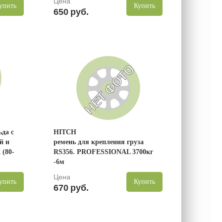
Цена
упить
Купить
650
руб.
ьда с
HITCH
й и
ремень для крепления груза
 (80-
RS356. PROFESSIONAL 3700кг
-6м
Цена
упить
Купить
670
руб.