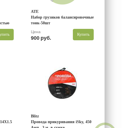
ATE
Набор грузиков балансировочные
истью
тонк-50шт
Цена
упить
Купить
900
руб.
Blitz
14X1.5
Провода прикуривания iSky, 450
Амп., 3 м, в сумке