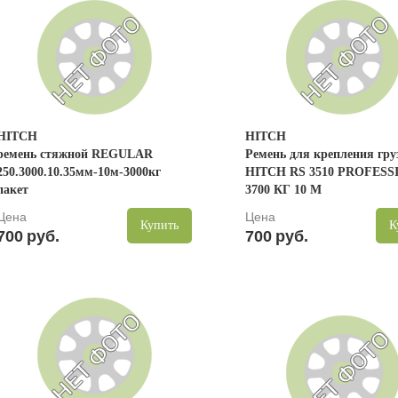
HITCH
HITCH
ремень стяжной REGULAR
Ремень для крепления гру
250.3000.10.35мм-10м-3000кг
HITCH RS 3510 PROFESS
пакет
3700 КГ 10 М
Цена
Цена
Купить
К
700
руб.
700
руб.