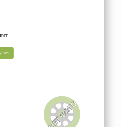
IRIT
упить