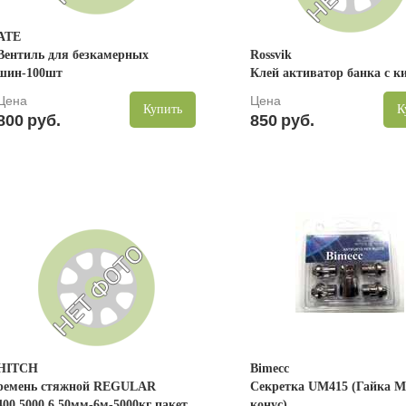
ATE
Вентиль для безкамерных
Rossvik
шин-100шт
Клей активатор банка с к
Цена
Цена
Купить
К
800
руб.
850
руб.
HITCH
Bimecc
ремень стяжной REGULAR
Секретка UM415 (Гайка M
400.5000.6.50мм-6м-5000кг пакет
конус)